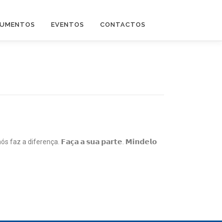
UMENTOS
EVENTOS
CONTACTOS
erença. 𝗙𝗮𝗰̧𝗮 𝗮 𝘀𝘂𝗮 𝗽𝗮𝗿𝘁𝗲. 𝗠𝗶𝗻𝗱𝗲𝗹𝗼