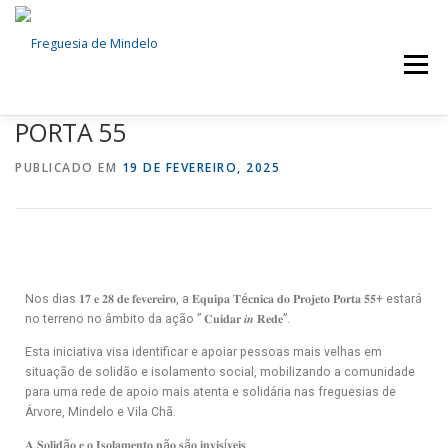
Menu
PORTA 55
FREGUESIA
NOTÍCIAS
SERVIÇOS
PUBLICADO EM
19 DE FEVEREIRO, 2025
ÓRGÃOS AUTÁRQUICOS
DOCUMENTOS
EVENTOS
CONTACTOS
Nos dias 𝟏𝟕 𝐞 𝟐𝟖 𝐝𝐞 𝐟𝐞𝐯𝐞𝐫𝐞𝐢𝐫𝐨, a 𝐄𝐪𝐮𝐢𝐩𝐚 𝐓é𝐜𝐧𝐢𝐜𝐚 𝐝𝐨 𝐏𝐫𝐨𝐣𝐞𝐭𝐨 𝐏𝐨𝐫𝐭𝐚 𝟓𝟓+ estará
no terreno no âmbito da ação ” 𝐂𝐮𝐢𝐝𝐚𝐫 𝒊𝒏 𝐑𝐞𝐝𝐞”.
Esta iniciativa visa identificar e apoiar pessoas mais velhas em
situação de solidão e isolamento social, mobilizando a comunidade
para uma rede de apoio mais atenta e solidária nas freguesias de
Árvore, Mindelo e Vila Chã.
𝐀 𝐒𝐨𝐥𝐢𝐝ã𝐨 𝐞 𝐨 𝐈𝐬𝐨𝐥𝐚𝐦𝐞𝐧𝐭𝐨 𝐧ã𝐨 𝐬ã𝐨 𝐢𝐧𝐯𝐢𝐬í𝐯𝐞𝐢𝐬.