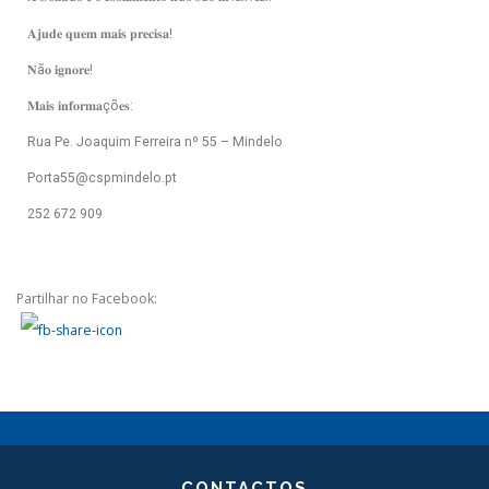
𝐀𝐣𝐮𝐝𝐞 𝐪𝐮𝐞𝐦 𝐦𝐚𝐢𝐬 𝐩𝐫𝐞𝐜𝐢𝐬𝐚!
𝐍ã𝐨 𝐢𝐠𝐧𝐨𝐫𝐞!
𝐌𝐚𝐢𝐬 𝐢𝐧𝐟𝐨𝐫𝐦𝐚çõ𝐞𝐬:
Rua Pe. Joaquim Ferreira nº 55 – Mindelo
Porta55@cspmindelo.pt
252 672 909
Partilhar no Facebook:
CONTACTOS