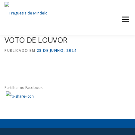
Menu
VOTO DE LOUVOR
FREGUESIA
NOTÍCIAS
SERVIÇOS
PUBLICADO EM
28 DE JUNHO, 2024
ÓRGÃOS AUTÁRQUICOS
DOCUMENTOS
EVENTOS
CONTACTOS
Partilhar no Facebook: